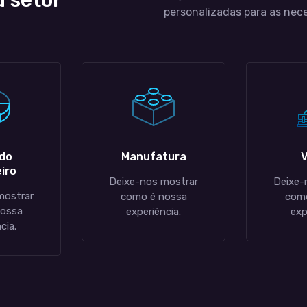
u setor
personalizadas para as nec
do
Manufatura
V
iro
Deixe-nos mostrar
Deixe-
mostrar
como é nossa
como
nossa
experiência.
exp
cia.