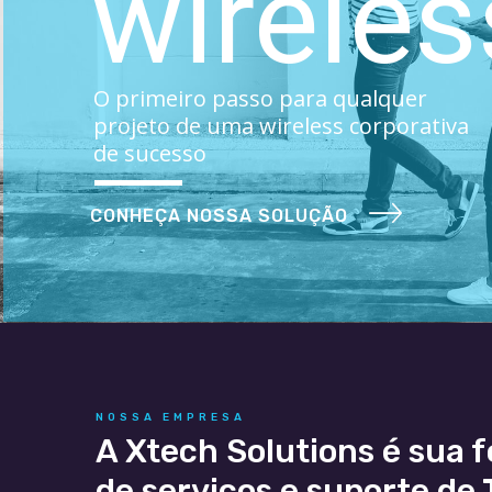
wireles
O primeiro passo para qualquer
projeto de uma wireless corporativa
de sucesso
CONHEÇA NOSSA SOLUÇÃO
NOSSA EMPRESA
A Xtech Solutions é sua f
de serviços e suporte de 