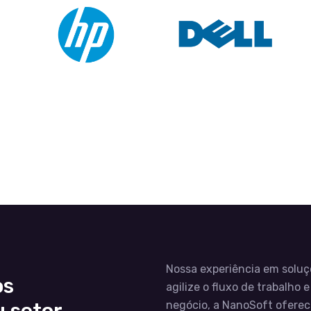
Nossa experiência em soluç
os
agilize o fluxo de trabalho
negócio, a NanoSoft oferec