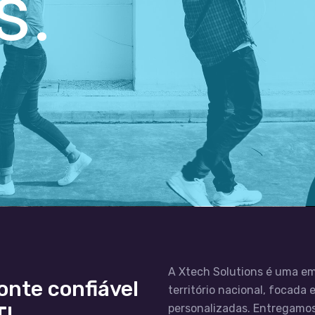
s.
A Xtech Solutions é uma em
onte confiável
território nacional, focada
TI
personalizadas. Entregamos