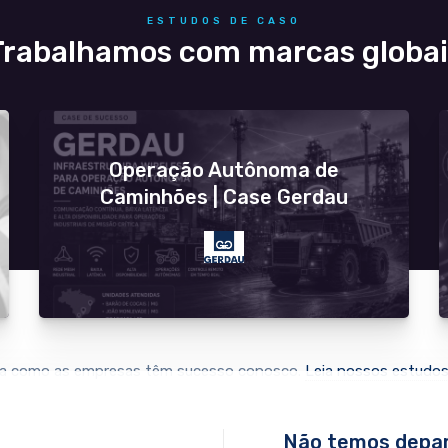
ESTUDOS DE CASO
Trabalhamos com marcas globai
Operação Autônoma de
Caminhões | Case Gerdau
a como as empresas têm sucesso conosco.
Leia nossos estudos
Não temos depar