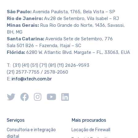
São Paulo:
Avenida Paulista, 1765, Bela Vista – SP
Rio de Janeiro:
Av.28 de Setembro, Vila Isabel – RJ
Minas Gerais:
Rua Rio Grande do Norte, 1436, Savassi,
BH, MG
Santa Catarina:
Avenida Sete de Setembro, 776
Sala 501 B26 – Fazenda, Itajaí – SC
Flórida:
6280 W. Atlantic Blvd. Margate – FL, 33063, EUA
T: (31) (41) (51) (71) (81) (11) 2626-9593
(21) 2577-7755 / 2578-2060
E:
info@xtech.com.br
Serviços
Mais procurados
Consultoria e integração
Locação de Firewall
digital