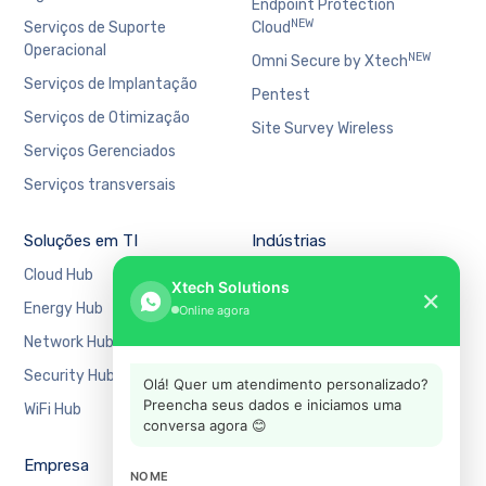
Endpoint Protection
NEW
Serviços de Suporte
Cloud
Operacional
NEW
Omni Secure by Xtech
Serviços de Implantação
Pentest
Serviços de Otimização
Site Survey Wireless
Serviços Gerenciados
Serviços transversais
Soluções em TI
Indústrias
Cloud Hub
Bancário e Financeiro
Xtech Solutions
✕
Energy Hub
Educação
Online agora
Network Hub
Manufatura
Security Hub
Mercado Financeiro
Olá! Quer um atendimento personalizado?
Preencha seus dados e iniciamos uma
WiFi Hub
Varejo
conversa agora 😊
Empresa
Suporte
NOME