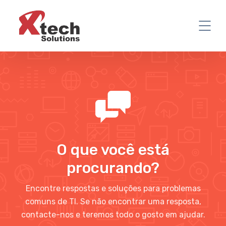
O que você está
procurando?
Encontre respostas e soluções para problemas
comuns de TI. Se não encontrar uma resposta,
contacte-nos e teremos todo o gosto em ajudar.