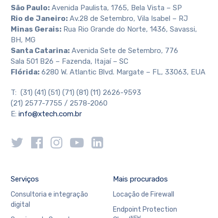
São Paulo:
Avenida Paulista, 1765, Bela Vista – SP
Rio de Janeiro:
Av.28 de Setembro, Vila Isabel – RJ
Minas Gerais:
Rua Rio Grande do Norte, 1436, Savassi,
BH, MG
Santa Catarina:
Avenida Sete de Setembro, 776
Sala 501 B26 – Fazenda, Itajaí – SC
Flórida:
6280 W. Atlantic Blvd. Margate – FL, 33063, EUA
T: (31) (41) (51) (71) (81) (11) 2626-9593
(21) 2577-7755 / 2578-2060
E:
info@xtech.com.br
Serviços
Mais procurados
Consultoria e integração
Locação de Firewall
digital
Endpoint Protection
NEW