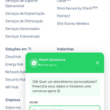
Serviços de Suporte
Cloud
Operacional
NEW
Omni Secure by Xtech
Serviços de Implantação
Pentest
Serviços de Otimização
Site Survey Wireless
Serviços Gerenciados
Serviços transversais
Soluções em TI
Indústrias
Cloud Hub
Bancário e Financeiro
Xtech Solutions
✕
Energy Hub
Educação
Online agora
Network Hub
Manufatura
Security Hub
Mercado Financeiro
Olá! Quer um atendimento personalizado?
Preencha seus dados e iniciamos uma
WiFi Hub
Varejo
conversa agora 😊
Empresa
Suporte
NOME
Sobre nós
Agendar uma reunião