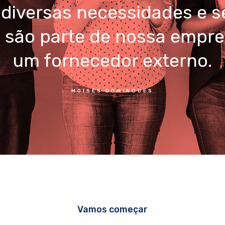
diversas necessidades e 
s são parte de nossa empre
um fornecedor externo.
MOISÉS DOMINGUES
Vamos começar