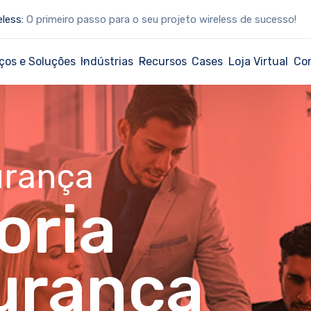
eless:
O primeiro passo para o seu projeto wireless de sucesso!
ços e Soluções
Indústrias
Recursos
Cases
Loja Virtual
Co
urança
oria
urança