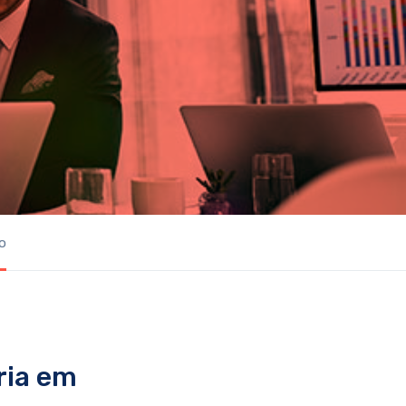
o
ria em