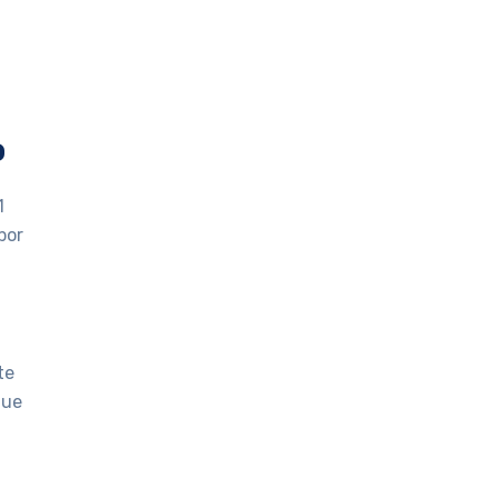
o
1
por
te
que