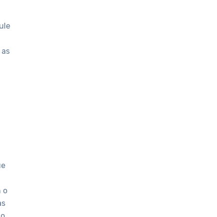
ule
 as
ue
 o
as
do