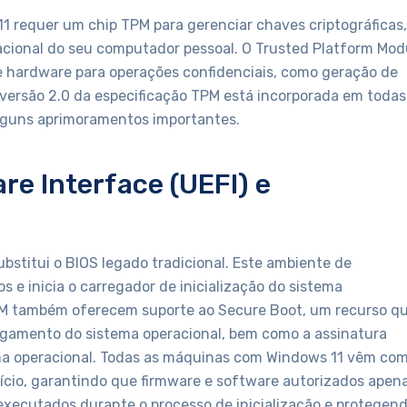
11 requer um chip TPM para gerenciar chaves criptográficas,
acional do seu computador pessoal. O Trusted Platform Mod
e hardware para operações confidenciais, como geração de
 A versão 2.0 da especificação TPM está incorporada em todas
lguns aprimoramentos importantes.
re Interface (UEFI) e
ubstitui o BIOS legado tradicional. Este ambiente de
vos e inicia o carregador de inicialização do sistema
TPM também oferecem suporte ao Secure Boot, um recurso q
regamento do sistema operacional, bem como a assinatura
tema operacional. Todas as máquinas com Windows 11 vêm com
ício, garantindo que firmware e software autorizados apen
r executados durante o processo de inicialização e protegen