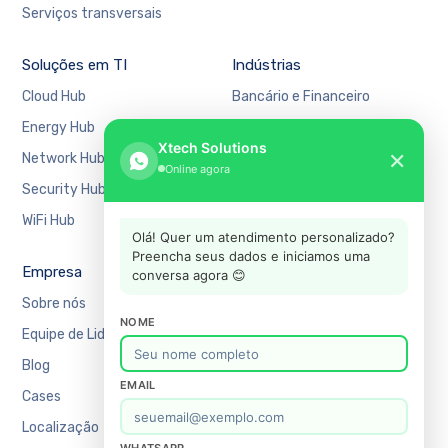
Serviços transversais
Soluções em TI
Indústrias
Cloud Hub
Bancário e Financeiro
Energy Hub
Educação
Xtech Solutions
✕
Network Hub
Manufatura
Online agora
Security Hub
Mercado Financeiro
WiFi Hub
Varejo
Olá! Quer um atendimento personalizado?
Preencha seus dados e iniciamos uma
Empresa
Suporte
conversa agora 😊
Sobre nós
Agendar uma reunião
NOME
Equipe de Liderança
Recursos
Blog
Academy
EMAIL
Cases
Blog
Localização
Contato