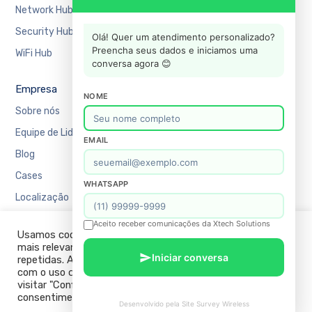
Network Hub
Manufatura
Security Hub
Mercado Financeiro
Olá! Quer um atendimento personalizado?
Preencha seus dados e iniciamos uma
WiFi Hub
Varejo
conversa agora 😊
Empresa
Suporte
NOME
Sobre nós
Agendar uma reunião
Equipe de Liderança
Recursos
EMAIL
Blog
Academy
Cases
Blog
WHATSAPP
Localização
Contato
FAQ
Aceito receber comunicações da Xtech Solutions
Usamos cookies em nosso site para fornecer a experiência
Política de Privacidade
mais relevante, lembrando suas preferências e visitas
Iniciar conversa
repetidas. Ao clicar em “ACEITAR TODOS”, você concorda
com o uso de TODOS os cookies. No entanto, você pode
visitar "Configurações de cookies" para fornecer um
consentimento controlado.
Desenvolvido pela Site Survey Wireless