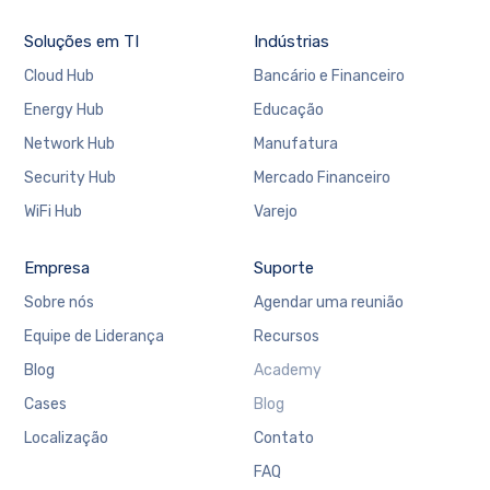
Soluções em TI
Indústrias
Cloud Hub
Bancário e Financeiro
Energy Hub
Educação
Xtech Solutions
✕
Network Hub
Manufatura
Online agora
Security Hub
Mercado Financeiro
WiFi Hub
Varejo
Olá! Quer um atendimento personalizado?
Preencha seus dados e iniciamos uma
Empresa
Suporte
conversa agora 😊
Sobre nós
Agendar uma reunião
NOME
Equipe de Liderança
Recursos
Blog
Academy
EMAIL
Cases
Blog
Localização
Contato
WHATSAPP
FAQ