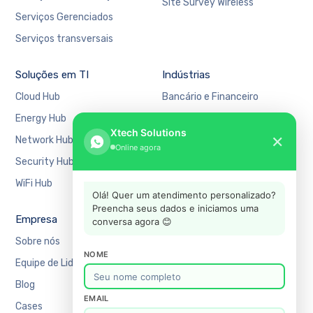
Site Survey Wireless
Serviços Gerenciados
Serviços transversais
Soluções em TI
Indústrias
Cloud Hub
Bancário e Financeiro
Energy Hub
Educação
Xtech Solutions
✕
Network Hub
Manufatura
Online agora
Security Hub
Mercado Financeiro
WiFi Hub
Varejo
Olá! Quer um atendimento personalizado?
Preencha seus dados e iniciamos uma
Empresa
Suporte
conversa agora 😊
Sobre nós
Agendar uma reunião
NOME
Equipe de Liderança
Recursos
Blog
Academy
EMAIL
Cases
Blog