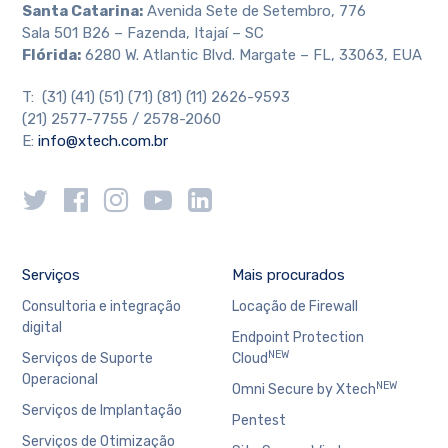
Santa Catarina:
Avenida Sete de Setembro, 776
Sala 501 B26 – Fazenda, Itajaí – SC
Flórida:
6280 W. Atlantic Blvd. Margate – FL, 33063, EUA
T: (31) (41) (51) (71) (81) (11) 2626-9593
(21) 2577-7755 / 2578-2060
E:
info@xtech.com.br
Serviços
Mais procurados
Consultoria e integração
Locação de Firewall
digital
Endpoint Protection
NEW
Serviços de Suporte
Cloud
Operacional
NEW
Omni Secure by Xtech
Serviços de Implantação
Pentest
Serviços de Otimização