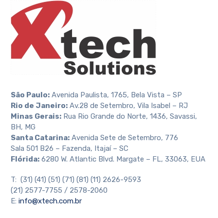
São Paulo:
Avenida Paulista, 1765, Bela Vista – SP
Rio de Janeiro:
Av.28 de Setembro, Vila Isabel – RJ
Minas Gerais:
Rua Rio Grande do Norte, 1436, Savassi,
BH, MG
Santa Catarina:
Avenida Sete de Setembro, 776
Sala 501 B26 – Fazenda, Itajaí – SC
Flórida:
6280 W. Atlantic Blvd. Margate – FL, 33063, EUA
T: (31) (41) (51) (71) (81) (11) 2626-9593
(21) 2577-7755 / 2578-2060
E:
info@xtech.com.br