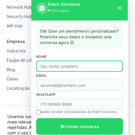
Xtech Solutions
✕
Network Hub
Manufatura
Online agora
Security Hub
Mercado Financeiro
WiFi Hub
Varejo
Olá! Quer um atendimento personalizado?
Preencha seus dados e iniciamos uma
Empresa
Suporte
conversa agora 😊
Sobre nós
Agendar uma reunião
NOME
Equipe de Liderança
Recursos
Blog
Academy
EMAIL
Cases
Blog
Localização
Contato
WHATSAPP
FAQ
Política de Privacidade
Aceito receber comunicações da Xtech Solutions
Usamos cookies em nosso site para fornecer a experiência
mais relevante, lembrando suas preferências e visitas
Iniciar conversa
repetidas. Ao clicar em “ACEITAR TODOS”, você concorda
com o uso de TODOS os cookies. No entanto, você pode