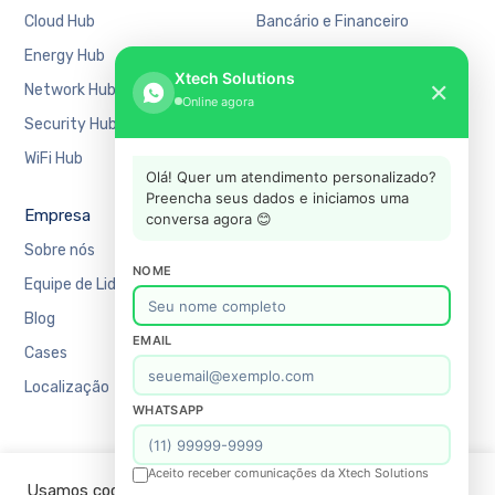
Cloud Hub
Bancário e Financeiro
Energy Hub
Educação
Xtech Solutions
✕
Network Hub
Manufatura
Online agora
Security Hub
Mercado Financeiro
WiFi Hub
Varejo
Olá! Quer um atendimento personalizado?
Preencha seus dados e iniciamos uma
Empresa
Suporte
conversa agora 😊
Sobre nós
Agendar uma reunião
NOME
Equipe de Liderança
Recursos
Blog
Academy
EMAIL
Cases
Blog
Localização
Contato
WHATSAPP
FAQ
Política de Privacidade
Aceito receber comunicações da Xtech Solutions
Usamos cookies em nosso site para fornecer a experiência