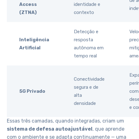
de 
Access
identidade e
inde
(ZTNA)
contexto
Detecção e
Velo
Inteligência
resposta
prec
Artificial
autônoma em
miti
tempo real
ame
Exp
Conectividade
perí
segura e de
5G Privado
com
alta
des
densidade
e co
Essas três camadas, quando integradas, criam um
sistema de defesa autoajustável
, que aprende
com o ambiente e se adapta continuamente — uma