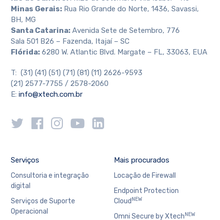
Minas Gerais:
Rua Rio Grande do Norte, 1436, Savassi,
BH, MG
Santa Catarina:
Avenida Sete de Setembro, 776
Sala 501 B26 – Fazenda, Itajaí – SC
Flórida:
6280 W. Atlantic Blvd. Margate – FL, 33063, EUA
T: (31) (41) (51) (71) (81) (11) 2626-9593
(21) 2577-7755 / 2578-2060
E:
info@xtech.com.br
Serviços
Mais procurados
Consultoria e integração
Locação de Firewall
digital
Endpoint Protection
NEW
Serviços de Suporte
Cloud
Operacional
NEW
Omni Secure by Xtech