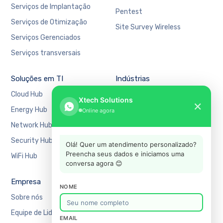
Serviços de Implantação
Pentest
Serviços de Otimização
Site Survey Wireless
Serviços Gerenciados
Serviços transversais
Soluções em TI
Indústrias
Cloud Hub
Bancário e Financeiro
Xtech Solutions
✕
Energy Hub
Educação
Online agora
Network Hub
Manufatura
Security Hub
Mercado Financeiro
Olá! Quer um atendimento personalizado?
Preencha seus dados e iniciamos uma
WiFi Hub
Varejo
conversa agora 😊
Empresa
Suporte
NOME
Sobre nós
Agendar uma reunião
Equipe de Liderança
Recursos
EMAIL