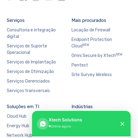
Serviços
Mais procurados
Consultoria e integração
Locação de Firewall
digital
Endpoint Protection
NEW
Serviços de Suporte
Cloud
Operacional
NEW
Omni Secure by Xtech
Serviços de Implantação
Pentest
Serviços de Otimização
Site Survey Wireless
Serviços Gerenciados
Serviços transversais
Soluções em TI
Indústrias
Cloud Hub
Bancário e Financeiro
Xtech Solutions
✕
Energy Hub
Educação
Online agora
Network Hub
Manufatura