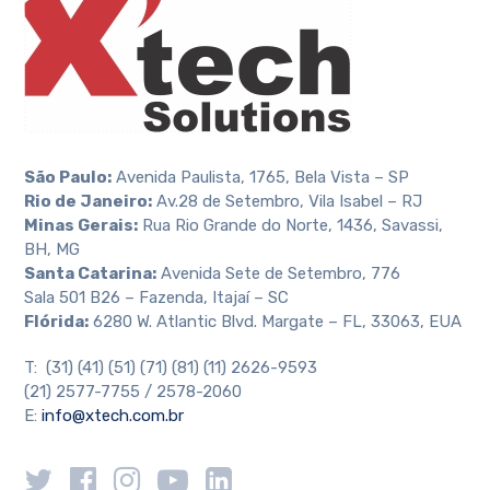
São Paulo:
Avenida Paulista, 1765, Bela Vista – SP
Rio de Janeiro:
Av.28 de Setembro, Vila Isabel – RJ
Minas Gerais:
Rua Rio Grande do Norte, 1436, Savassi,
BH, MG
Santa Catarina:
Avenida Sete de Setembro, 776
Sala 501 B26 – Fazenda, Itajaí – SC
Flórida:
6280 W. Atlantic Blvd. Margate – FL, 33063, EUA
T: (31) (41) (51) (71) (81) (11) 2626-9593
(21) 2577-7755 / 2578-2060
E:
info@xtech.com.br