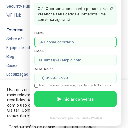
Security Hub
Mercado Financeiro
Olá! Quer um atendimento personalizado?
Preencha seus dados e iniciamos uma
WiFi Hub
Varejo
conversa agora 😊
Empresa
Suporte
NOME
Sobre nós
Agendar uma reunião
Equipe de Liderança
Recursos
EMAIL
Blog
Academy
Cases
Blog
WHATSAPP
Localização
Contato
FAQ
Aceito receber comunicações da Xtech Solutions
Usamos cookies em nosso site para fornecer a experiência
Política de Privacidade
mais relevante, lembrando suas preferências e visitas
Iniciar conversa
repetidas. Ao clicar em “ACEITAR TODOS”, você concorda
com o uso de TODOS os cookies. No entanto, você pode
visitar "Configurações de cookies" para fornecer um
consentimento controlado.
Desenvolvido pela Site Survey Wireless
Configurações de cookie
REJEITAR TODOS