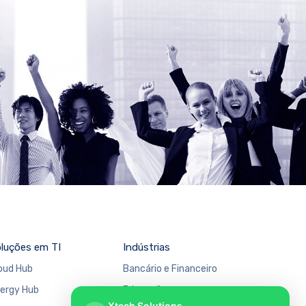
luções em TI
Indústrias
oud Hub
Bancário e Financeiro
ergy Hub
Educação
Xtech Solutions