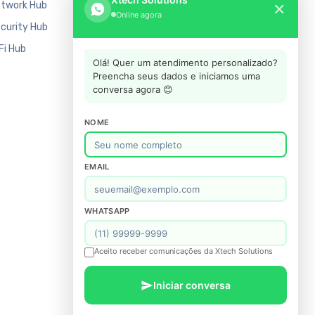
twork Hub
Manufatura
✕
Online agora
curity Hub
Mercado Financeiro
Fi Hub
Varejo
Olá! Quer um atendimento personalizado?
Preencha seus dados e iniciamos uma
conversa agora 😊
NOME
EMAIL
WHATSAPP
Aceito receber comunicações da Xtech Solutions
Iniciar conversa