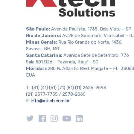
São Paulo:
Avenida Paulista, 1765, Bela Vista – SP
Rio de Janeiro:
Av.28 de Setembro, Vila Isabel – R
Minas Gerais:
Rua Rio Grande do Norte, 1436,
Savassi, BH, MG
Santa Catarina:
Avenida Sete de Setembro, 776
Sala 501 B26 – Fazenda, Itajaí – SC
Flórida:
6280 W. Atlantic Blvd. Margate – FL, 33063
EUA
T: (31) (41) (51) (71) (81) (11) 2626-9593
(21) 2577-7755 / 2578-2060
E:
info@xtech.com.br