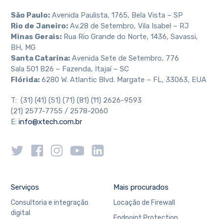
São Paulo:
Avenida Paulista, 1765, Bela Vista – SP
Rio de Janeiro:
Av.28 de Setembro, Vila Isabel – RJ
Minas Gerais:
Rua Rio Grande do Norte, 1436, Savassi,
BH, MG
Santa Catarina:
Avenida Sete de Setembro, 776
Sala 501 B26 – Fazenda, Itajaí – SC
Flórida:
6280 W. Atlantic Blvd. Margate – FL, 33063, EUA
T: (31) (41) (51) (71) (81) (11) 2626-9593
(21) 2577-7755 / 2578-2060
E:
info@xtech.com.br
Serviços
Mais procurados
Consultoria e integração
Locação de Firewall
digital
Endpoint Protection