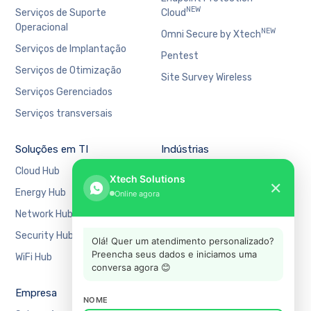
NEW
Serviços de Suporte
Cloud
Operacional
NEW
Omni Secure by Xtech
Serviços de Implantação
Pentest
Serviços de Otimização
Site Survey Wireless
Serviços Gerenciados
Serviços transversais
Soluções em TI
Indústrias
Cloud Hub
Bancário e Financeiro
Xtech Solutions
✕
Energy Hub
Educação
Online agora
Network Hub
Manufatura
Security Hub
Mercado Financeiro
Olá! Quer um atendimento personalizado?
Preencha seus dados e iniciamos uma
WiFi Hub
Varejo
conversa agora 😊
Empresa
Suporte
NOME