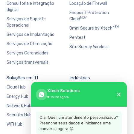
Consultoria e integração
Locação de Firewall
digital
Endpoint Protection
NEW
Serviços de Suporte
Cloud
Operacional
NEW
Omni Secure by Xtech
Serviços de Implantação
Pentest
Serviços de Otimização
Site Survey Wireless
Serviços Gerenciados
Serviços transversais
Soluções em TI
Indústrias
Cloud Hub
Bancário e Financeiro
Xtech Solutions
✕
Energy Hub
Educação
Online agora
Network Hub
Manufatura
Security Hub
Mercado Financeiro
Olá! Quer um atendimento personalizado?
Preencha seus dados e iniciamos uma
WiFi Hub
Varejo
conversa agora 😊