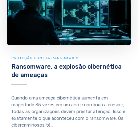
PROTEÇÃO CONTRA RANSOMWARE
Ransomware, a explosão cibernética
de ameaças
Quando uma ameaça cibernética aumenta em
magnitude 35 vezes em um ano e continua a crescer,
todas as organizações devem prestar atenção. Isso é
exatamente o que aconteceu com o ransomware. Os
cibercriminosos tê...