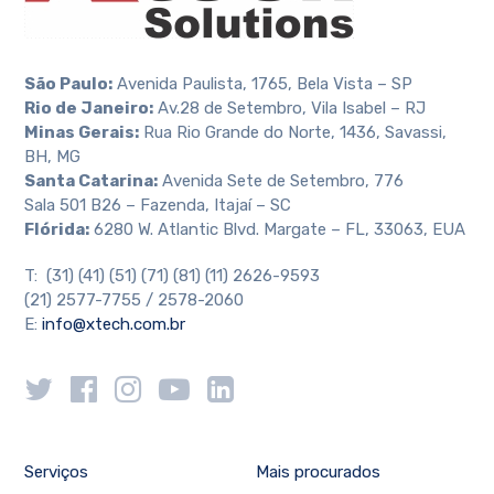
São Paulo:
Avenida Paulista, 1765, Bela Vista – SP
Rio de Janeiro:
Av.28 de Setembro, Vila Isabel – RJ
Minas Gerais:
Rua Rio Grande do Norte, 1436, Savassi,
BH, MG
Santa Catarina:
Avenida Sete de Setembro, 776
Sala 501 B26 – Fazenda, Itajaí – SC
Flórida:
6280 W. Atlantic Blvd. Margate – FL, 33063, EUA
T: (31) (41) (51) (71) (81) (11) 2626-9593
(21) 2577-7755 / 2578-2060
E:
info@xtech.com.br
Serviços
Mais procurados