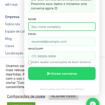
Preencha seus dados e iniciamos uma
WiFi Hub
Varejo
conversa agora 😊
Empresa
Suporte
NOME
Sobre nós
Agendar uma reunião
Equipe de Liderança
Recursos
EMAIL
Blog
Academy
Cases
Blog
WHATSAPP
Localização
Contato
FAQ
Aceito receber comunicações da Xtech Solutions
Usamos cookies em nosso site para fornecer a experiência
Política de Privacidade
mais relevante, lembrando suas preferências e visitas
Iniciar conversa
repetidas. Ao clicar em “ACEITAR TODOS”, você concorda
com o uso de TODOS os cookies. No entanto, você pode
visitar "Configurações de cookies" para fornecer um
consentimento controlado.
Desenvolvido pela Site Survey Wireless
Configurações de cookie
REJEITAR TODOS
Copyright © 2026 Xtech Solutions