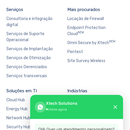
Serviços
Mais procurados
Consultoria e integração
Locação de Firewall
digital
Endpoint Protection
NEW
Serviços de Suporte
Cloud
Operacional
NEW
Omni Secure by Xtech
Serviços de Implantação
Pentest
Serviços de Otimização
Site Survey Wireless
Serviços Gerenciados
Serviços transversais
Soluções em TI
Indústrias
Cloud Hub
Bancário e Financeiro
Xtech Solutions
✕
Energy Hub
Educação
Online agora
Network Hub
Manufatura
Security Hub
Mercado Financeiro
Olá! Quer um atendimento personalizado?