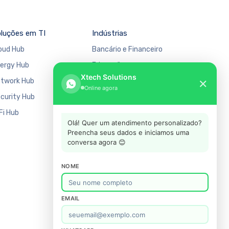
luções em TI
Indústrias
oud Hub
Bancário e Financeiro
ergy Hub
Educação
Xtech Solutions
twork Hub
Manufatura
✕
Online agora
curity Hub
Mercado Financeiro
Fi Hub
Varejo
Olá! Quer um atendimento personalizado?
Preencha seus dados e iniciamos uma
conversa agora 😊
NOME
EMAIL