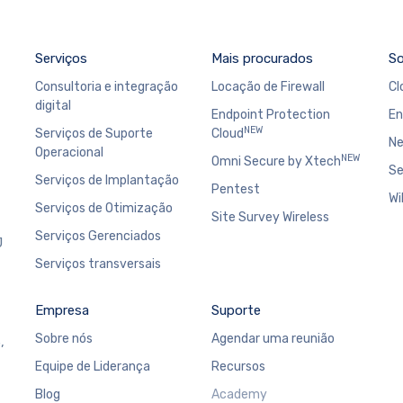
Serviços
Mais procurados
So
Consultoria e integração
Locação de Firewall
Cl
digital
Endpoint Protection
En
NEW
Serviços de Suporte
Cloud
Ne
Operacional
NEW
Omni Secure by Xtech
Se
Serviços de Implantação
Pentest
Wi
Serviços de Otimização
Site Survey Wireless
Serviços Gerenciados
J
Serviços transversais
Empresa
Suporte
Sobre nós
Agendar uma reunião
,
Equipe de Liderança
Recursos
Blog
Academy