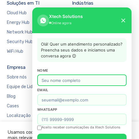
Soluções em TI
Indústrias
Cloud Hub
Bancário e Financeiro
Xtech Solutions
✕
Energy Hub
Educação
Online agora
Network Hub
Manufatura
Security Hub
Mercado Financeiro
Olá! Quer um atendimento personalizado?
Preencha seus dados e iniciamos uma
WiFi Hub
Varejo
conversa agora 😊
Empresa
Suporte
NOME
Sobre nós
Agendar uma reunião
Equipe de Liderança
Recursos
EMAIL
Blog
Academy
Cases
Blog
WHATSAPP
Localização
Contato
FAQ
Aceito receber comunicações da Xtech Solutions
Usamos cookies em nosso site para fornecer a experiência
Política de Privacidade
mais relevante, lembrando suas preferências e visitas