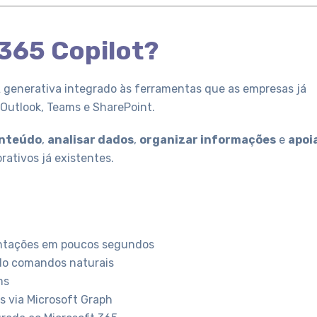
 365 Copilot?
A generativa integrado às ferramentas que as empresas já
, Outlook, Teams e SharePoint.
onteúdo
,
analisar dados
,
organizar informações
e
apoi
ativos já existentes.
entações em poucos segundos
do comandos naturais
ms
s via Microsoft Graph