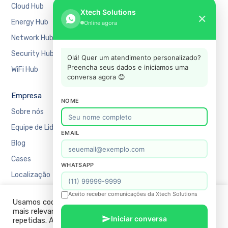
Cloud Hub
Bancário e Financeiro
Xtech Solutions
✕
Energy Hub
Educação
Online agora
Network Hub
Manufatura
Security Hub
Mercado Financeiro
Olá! Quer um atendimento personalizado?
Preencha seus dados e iniciamos uma
WiFi Hub
Varejo
conversa agora 😊
Empresa
Suporte
NOME
Sobre nós
Agendar uma reunião
Equipe de Liderança
Recursos
EMAIL
Blog
Academy
Cases
Blog
WHATSAPP
Localização
Contato
FAQ
Aceito receber comunicações da Xtech Solutions
Usamos cookies em nosso site para fornecer a experiência
Política de Privacidade
mais relevante, lembrando suas preferências e visitas
Iniciar conversa
repetidas. Ao clicar em “ACEITAR TODOS”, você concorda