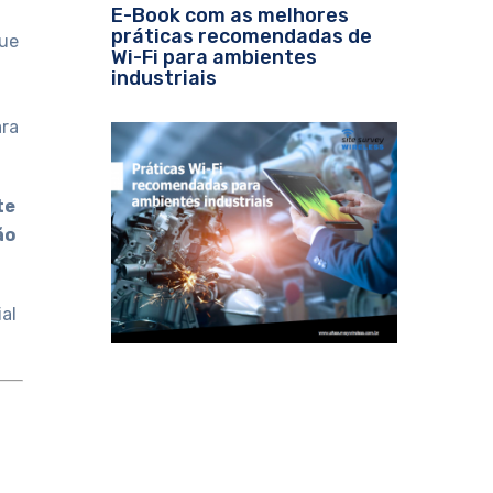
E-Book com as melhores
práticas recomendadas de
que
Wi-Fi para ambientes
industriais
ara
te
ão
al