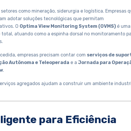
etores como mineração, siderurgia e logística. Empresas 
sam adotar soluções tecnológicas que permitam
ativos. O
Optima View Monitoring System (OVMS)
é uma
 total, atuando como a espinha dorsal no monitoramento p
s.
sucedida, empresas precisam contar com
serviços de supor
ção Autônoma e Teleoperada
e a
Jornada para Operaç
ew
.
erviços agregados ajudam a construir um ambiente industri
igente para Eficiência